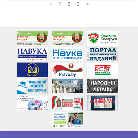
<
1
2
3
>