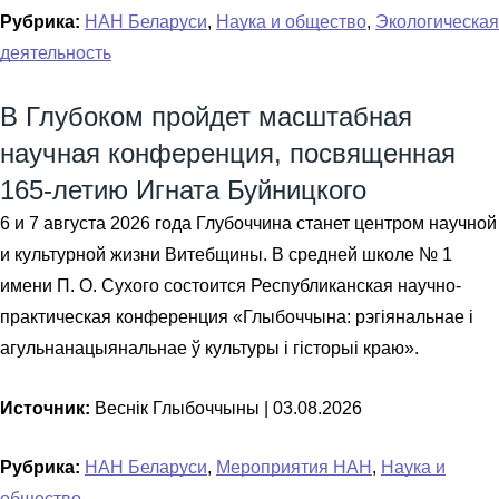
Рубрика:
НАН Беларуси
,
Наука и общество
,
Экологическая
деятельность
В Глубоком пройдет масштабная
научная конференция, посвященная
165-летию Игната Буйницкого
6 и 7 августа 2026 года Глубоччина станет центром научной
и культурной жизни Витебщины. В средней школе № 1
имени П. О. Сухого состоится Республиканская научно-
практическая конференция «Глыбоччына: рэгіянальнае і
агульнанацыянальнае ў культуры і гісторыі краю».
Источник:
Веснiк Глыбоччыны |
03.08.2026
Рубрика:
НАН Беларуси
,
Мероприятия НАН
,
Наука и
общество