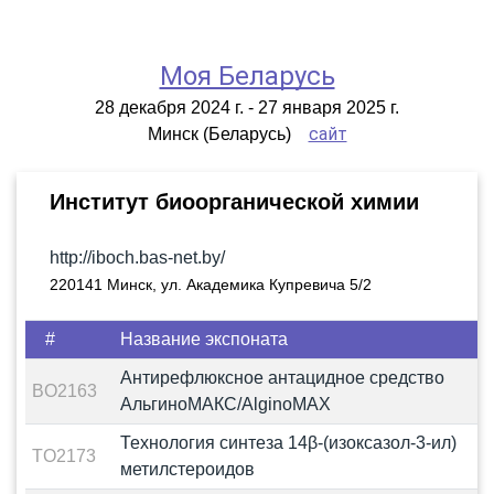
Моя Беларусь
28 декабря 2024 г. - 27 января 2025 г.
сайт
Минск (Беларусь)
Институт биоорганической химии
http://iboch.bas-net.by/
220141 Минск, ул. Академика Купревича 5/2
#
Название экспоната
Антирефлюксное антацидное средство
BO2163
АльгиноМАКС/AlginoMAX
Технология синтеза 14β-(изоксазол-3-ил)
TO2173
метилстероидов