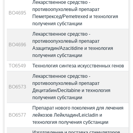
Лекарственное средство -
противоопухолевый препарат
BO4695
Пеметрексед/Pemetrexed и технология
получения субстанции
Лекарственное средство -
противоопухолевый препарат
BO4696
Азацитидин/Azacitidine и технология
получения субстанции
TO6549
Технология синтеза искусственных генов
Лекарственное средство -
противоопухолевый препарат
BO6573
Децитабин/Decitabine и технология
получения субстанции
Препарат нового поколения для лечения
BO6577
лейкозов Лейкладин/Leicladin и
технология получения субстанции
Изготовление и поставка стимуляторов