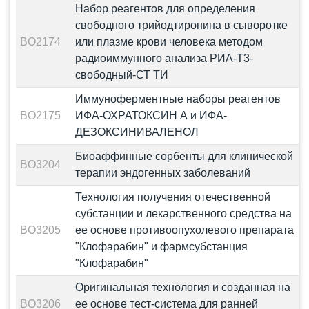
Набор реагентов для определения
свободного трийодтиронина в сыворотке
BO2174
или плазме крови человека методом
радиоиммунного анализа РИА-Т3-
свободный-СТ ТИ
Иммуноферментные наборы реагентов
BO2175
ИФА-ОХРАТОКСИН А и ИФА-
ДЕЗОКСИНИВАЛЕНОЛ
Биоаффинные сорбенты для клинической
BO3204
терапии эндогенных заболеваний
Технология получения отечественной
субстанции и лекарственного средства на
BO3205
ее основе противоопухолевого препарата
"Клофарабин" и фармсубстанция
"Клофарабин"
Оригинальная технология и созданная на
BO3206
ее основе тест-система для ранней