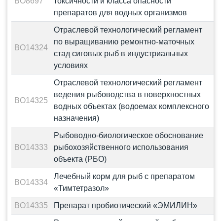
BO8697
токсичности и класса опасности
препаратов для водных организмов
Отраслевой технологический регламент
по выращиванию ремонтно-маточных
BO14324
стад сиговых рыб в индустриальных
условиях
Отраслевой технологический регламент
ведения рыбоводства в поверхностных
BO14325
водных объектах (водоемах комплексного
назначения)
Рыбоводно-биологическое обоснование
BO14333
рыбохозяйственного использования
объекта (РБО)
Лечебный корм для рыб с препаратом
BO14334
«Тимтетразол»
BO14335
Препарат пробиотический «ЭМИЛИН»