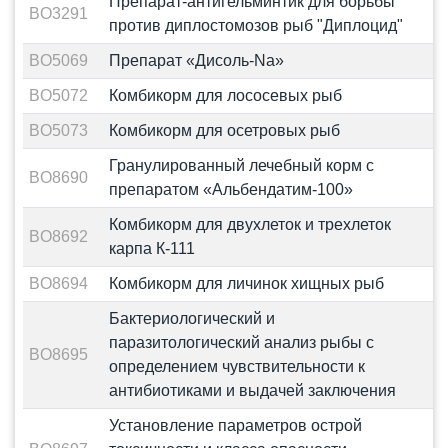
Препарат-антигельминтик для борьбы
BO3291
против диплостомозов рыб "Диплоцид"
BO5069
Препарат «Дисоль-Na»
BO5072
Комбикорм для лососевых рыб
BO5073
Комбикорм для осетровых рыб
Гранулированный лечебный корм с
BO8690
препаратом «Альбендатим-100»
Комбикорм для двухлеток и трехлеток
BO8692
карпа К-111
BO8694
Комбикорм для личинок хищных рыб
Бактериологический и
паразитологический анализ рыбы с
BO8695
определением чувствительности к
антибиотиками и выдачей заключения
Установление параметров острой