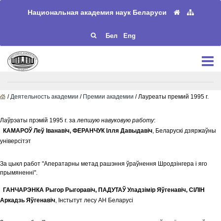
Национальная академия наук Беларуси
Бел
Eng
/
Деятельность академии
/
Премии академии
/ Лауреаты премий 1995 г.
Лаўрэаты прэмій 1995 г. за
лепшую навуковую работу
:
КАМАРОЎ Леў Iванавіч, ФЕРАНЧУК Iлля Давыдавiч
, Беларускi дзяржаўны
унiверсiтэт
За цыкл работ "Аператарны метад рашэння ўраўнення Шродзiнгера i яго
прымяненнi".
ГАНЧАРЭНКА Рыгор Рыгоравiч, ПАДУТАЎ Уладзiмiр Яўгенавiч, СIЛIН
Аркадзь Яўгенавiч
, Інстытут лесу АН Беларусi