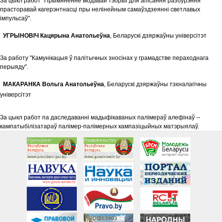
За цыкл работ "Прымяненне модавай тэорыі для апісання разбурэння
прасторавай кагерэнтнасці пры нелінейным самаўздзеянні светлавых
імпульсаў".
УГРЫНОВIЧ Кацярына Анатольеўна
, Беларускi дзяржаўны унiверсiтэт
За работу "Камунікацыя ў палітычных зносінах у грамадстве пераходнага
перыяду".
МАКАРАНКА Вольга Анатольеўна
, Беларускi дзяржаўны тэхналагiчны
унiверсiтэт
За цыкл работ па даследаванні мадыфікаваных палімераў алефінаў --
кампатыбілізатараў палімер-палімерных кампазіцыйных матэрыялаў.