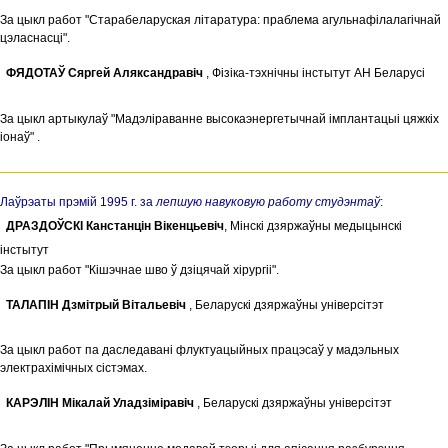
За цыкл работ "Старабеларуская лiтаратура: праблема агульнафiлалагiчнай
цэласнасцi".
ФЯДОТАЎ Сяргей Аляксандравіч
, Фiзiка-тэхнiчны iнстытут АН Беларусi
За цыкл артыкулаў "Мадэліраванне высокаэнергетычнай імплантацыі цяжкіх
іонаў" .
Лаўрэаты прэмій 1995 г. за
лепшую навуковую работу студэнтаў
:
ДРАЗДОЎСКІ Канстанцiн Вiкенцьевiч
, Мінскі дзяржаўны медыцынскі
iнстытут
За цыкл работ "Кiшэчнае шво ў дзiцячай хiрургii".
ТАЛАПIН Дзмітрый Вітальевіч
, Беларускi дзяржаўны унiверсiтэт
За цыкл работ па даследавані флуктуацыйных працэсаў у мадэльных
электрахімічных сістэмах.
КАРЭЛIН Мікалай Уладзіміравіч
, Беларускi дзяржаўны унiверсiтэт