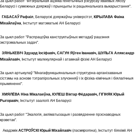
За цыкл работ "Iнтэгральная ацэнка генетычных рэсурсаў хваёвых лясоў
Беларусi i сумежных дзяржаў i прынцыпы iх рацыянальнага выкарыстання".
ГАБАСАЎ Рафаіл
, Беларускi дзяржаўны унiверсiтэт,
КIРЫЛАВА Фаіна
Міхайлаўна
, Інстытут матэматыкі АН Беларусi
За цыкл работ "Распрацоўка канструктыўных метадаў рашэння
экстрэмальных задач".
ЗЯНЬКЕВIЧ Эдуард Iосiфавiч, САГУН Яўген Iванавiч, ШУЛЬГА Аляксандр
Мiхайлавiч
, Iнстытут малекулярнай i атамнай фiзiкi АН Беларусi
За цыкл артыкулаў "Мнaгафункцыянальныя структурна-арганiзаваныя
сiстэмы на аснове тэтрапiрольных злучэнняў i iх фiзiка-хiмiчныя i бiялагiчныя
прымяненнi".
ХМЯЛЁВА Ніна Мікалаеўна, КУЛЕШ Віктар Фёдаравіч, ГIГIНЯК Юрый
Рыгоравіч
, Iнстытут заалогii АН Беларусi
За цыкл работ "Экалогiя, аклiматызацыя i развядзенне прэснаводных
крэветак".
Акадэмік
АСТРОЎСКІ Юрый Міхайлавіч
(
пасмяротна
), Інстытут біяхіміі АН