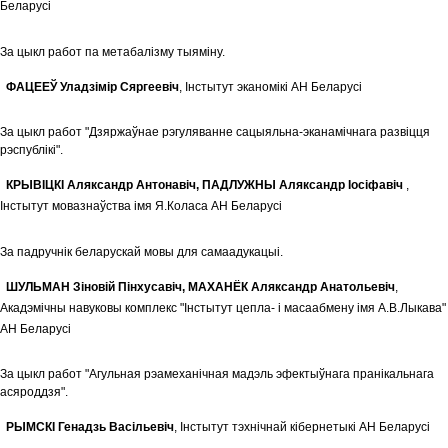
Беларусi
За цыкл работ па метабалізму тыяміну.
ФАЦЕЕЎ Уладзімір Сяргеевіч
, Інстытут эканомікі АН Беларусi
За цыкл работ "Дзяржаўнае рэгуляванне сацыяльна-эканамічнага развіцця
рэспублікі".
КРЫВIЦКІ Аляксандр Антонавіч, ПАДЛУЖНЫ Аляксандр Іосіфавіч
,
Інстытут мовазнаўства iмя Я.Коласа АН Беларусi
За падручнік беларускай мовы для самаадукацыі.
ШУЛЬМАН Зіновій Пінхусавіч, МАХАНЁК Аляксандр Анатольевіч
,
Акадэмiчны навуковы комплекс "Iнстытут цепла- i масаабмену iмя А.В.Лыкава"
АН Беларусi
За цыкл работ "Агульная рэамеханiчная мадэль эфектыўнага пранiкальнага
асяроддзя".
РЫМСКІ Генадзь Васiльевiч
, Iнстытут тэхнiчнай кiбернетыкi АН Беларусi