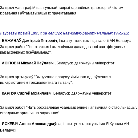
За цыкл манаграфій па агульнай тэорыі каранёвых траекторый сiстэм
кіравання i аўтаматызацыі iх праектавання.
Лаўрэаты прэмій 1995 г. за
лепшую навуковую работу маладых вучоных
:
БАЖАНАЎ Дзмiтрый Пятровiч
, Інстытут генетыкi i цыталогii АН Беларусi
За цыкл работ "Генетычныя i экалагiчныя даследаваннi азотфiксуючых
рызасферных псеўдаманад".
АСIПОВIЧ Мікалай Паўлавіч
, Беларускi дзяржаўны унiверсiтэт
За цыкл артыкулаў "Вывучэнне працэсу хімічнага аднаўлення з
выкарыстаннем трохвалентнага тытану".
КАРПУК Сяргей Міхайлавіч
, Беларускi дзяржаўны унiверсiтэт
За цыкл работ "Чатыроххвалевае ўзаемадзеянне i аптычная бiстабiльнасць у
складаных арганiчных злучэннях".
ЯСКЕВIЧ Алена Аляксандраўна
, Iнстытут лiтаратуры iмя Я.Купалы АН
Беларусi