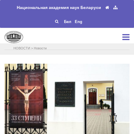
Национальная академия наук Беларуси
Бел
Eng
НОВОСТИ
>
Новости