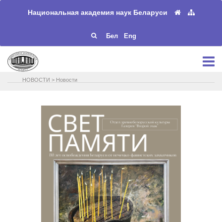
Национальная академия наук Беларуси
Бел
Eng
НОВОСТИ
>
Новости