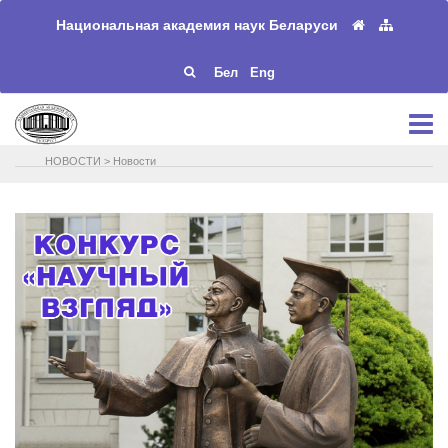
Национальная академия наук Беларуси
Бел
Eng
НОВОСТИ
>
Новости