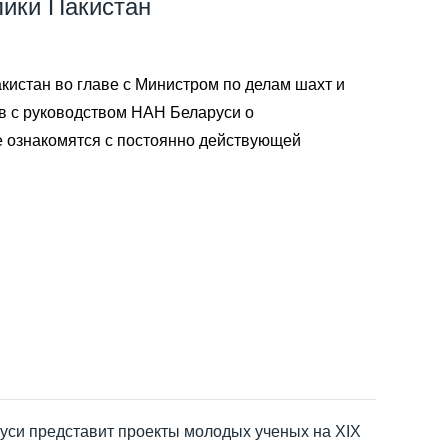
лики Пакистан
кистан во главе с Министром по делам шахт и
в с руководством НАН Беларуси о
е ознакомятся с постоянно действующей
си представит проекты молодых ученых на XIХ