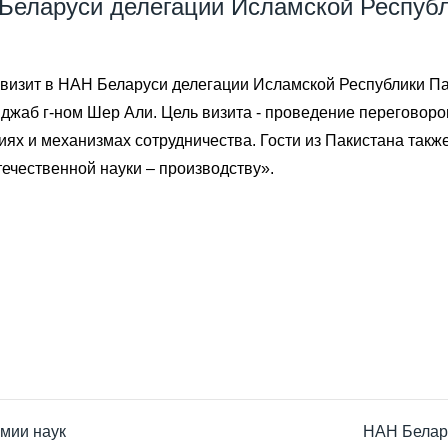
Беларуси делегации Исламской Респуб
я визит в НАН Беларуси делегации Исламской Республики Па
жаб г-ном Шер Али. Цель визита - проведение переговоро
ях и механизмах сотрудничества. Гости из Пакистана такж
ечественной науки – производству».
мии наук
НАН Белару