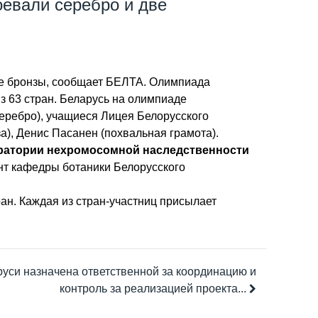
евали серебро и две
ве бронзы, сообщает БЕЛТА. Олимпиада
из 63 стран. Беларусь на олимпиаде
ребро), учащиеся Лицея Белорусского
а), Денис Пасанен (похвальная грамота).
оратории нехромосомной наследственности
нт кафедры ботаники Белорусского
н. Каждая из стран-участниц присылает
уси назначена ответственной за координацию и
контроль за реализацией проекта...