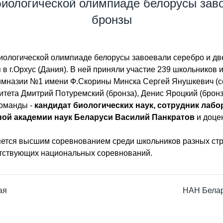
иологической олимпиаде белорусы заво
бронзы
иологической олимпиаде белорусы завоевали серебро и д
 в г.Орхус (Дания). В ней приняли участие 239 школьников 
имназии №1 имени Ф.Скорины Минска Сергей Янушкевич (се
итета Дмитрий Потуремский (бронза), Денис Яроцкий (бронз
команды -
кандидат биологических наук, сотрудник лаб
ной академии наук Беларуси Василий Панкратов
и доце
тся высшим соревнованием среди школьников разных стра
етствующих национальных соревнований.
ая
НАН Белар