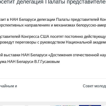
сетит делегация Палаты представител
визит в НАН Беларуси делегации Палаты представителей Ко
ерспективных направлениях и механизмах белорусско-амер
едставителей Конгресса США посетят постоянно действующ
 проведут переговоры с руководством Национальной академ
й выставки НАН Беларуси «Достижения отечественной нау
иума НАН Беларуси В.Г.Гусаковым
ычайным и
Совет молод