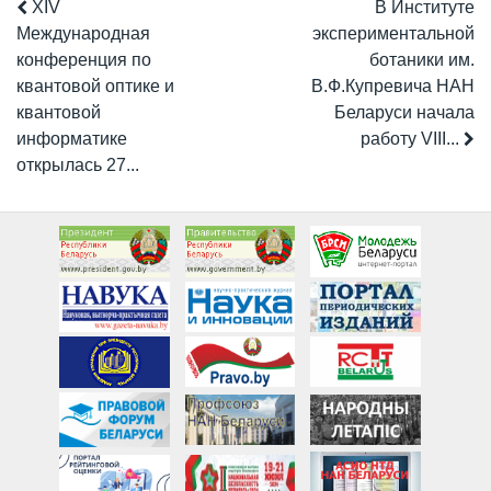
XIV
В Институте
Международная
экспериментальной
конференция по
ботаники им.
квантовой оптике и
В.Ф.Купревича НАН
квантовой
Беларуси начала
информатике
работу VIII...
открылась 27...