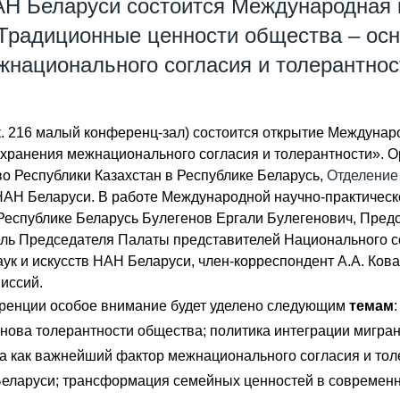
НАН Беларуси состоится Международная
Традиционные ценности общества – осн
жнационального согласия и толерантнос
66 к. 216 малый конференц-зал) состоится открытие Междун
хранения межнационального согласия и толерантности». 
о Республики Казахстан в Республике Беларусь,
Отделение 
АН Беларуси. В работе Международной научно-практическ
Республике Беларусь Булегенов Ергали Булегенович, Пре
итель Председателя Палаты представителей Национального 
ук и искусств НАН Беларуси, член-корреспондент А.А. Ков
иссий.
ренции особое внимание будет уделено следующим
темам
нова толерантности общества; политика интеграции мигр
 как важнейший фактор межнационального согласия и тол
Беларуси; трансформация семейных ценностей в современн