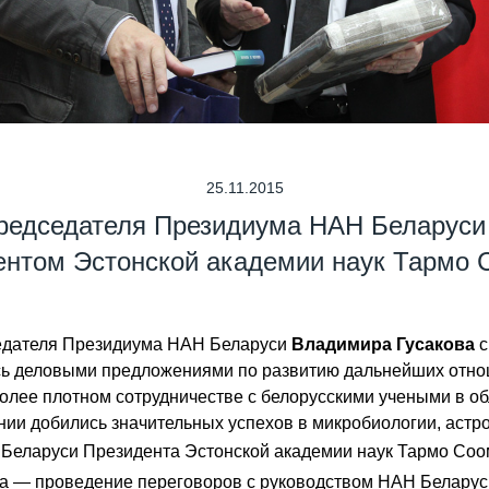
25.11.2015
редседателя Президиума НАН Беларуси
ентом Эстонской академии наук Тармо 
седателя Президиума НАН Беларуси
Владимира Гусакова
с
сь деловыми предложениями по развитию дальнейших отнош
олее плотном сотрудничестве с белорусскими учеными в об
ии добились значительных успехов в микробиологии, астро
АН Беларуси Президента Эстонской академии наук Тармо Со
та — проведение переговоров с руководством НАН Беларуси