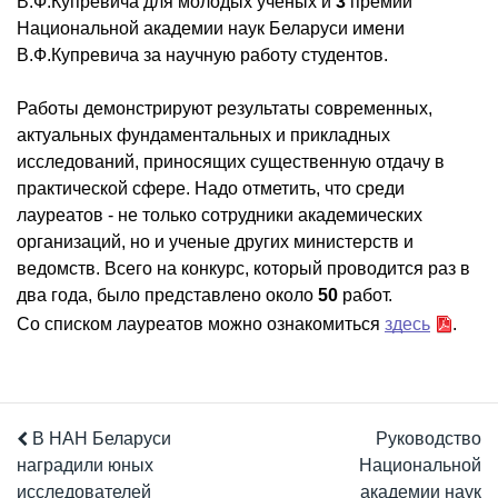
В.Ф.Купревича для молодых ученых и
3
премий
Национальной академии наук Беларуси имени
В.Ф.Купревича за научную работу студентов.
Работы демонстрируют результаты современных,
актуальных фундаментальных и прикладных
исследований, приносящих существенную отдачу в
практической сфере. Надо отметить, что среди
лауреатов - не только сотрудники академических
организаций, но и ученые других министерств и
ведомств. Всего на конкурс, который проводится раз в
два года, было представлено около
50
работ.
Со списком лауреатов можно ознакомиться
здесь
.
В НАН Беларуси
Руководство
наградили юных
Национальной
исследователей
академии наук