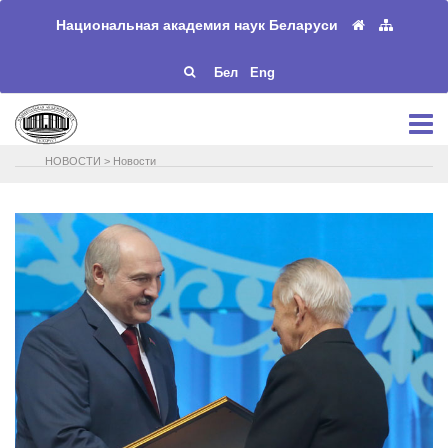
Национальная академия наук Беларуси
Бел
Eng
НОВОСТИ
>
Новости