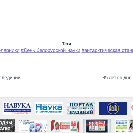
Теги
олярники
#День белорусской науки
#антарктическая стан
кспедиции
85 лет со дн