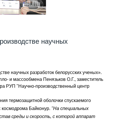
производстве научных
стве научных разработок белорусских ученых».
пло- и массообмена Пенязьков О.Г., заместитель
ора РУП "Научно-производственный центр
ания термозащитной оболочки спускаемого
с космодрома Байконур.
"На специальных
став среды и скорость, с которой аппарат