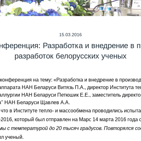
15.03.2016
нференция: Разработка и внедрение в 
разработок белорусских ученых
конференция на тему: «Разработка и внедрение в производ
ппарата НАН Беларуси Витязь П.А., директор Института те
ллургии НАН Беларуси Петюшик Е.Е., заместитель директ
" НАН Беларуси Щавлев А.А.
что в Институте тепло- и массообмена проводились испыт
2016, который был отправлен на Марс 14 марта 2016 года 
мы с температурой до 20 тысяч градусов. Повторялся со
ил ученый.