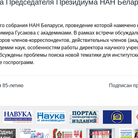
ча Председателя Президиума НАН Белар
го собрания НАН Беларуси, проведение которой намечено н
мира Гусакова с академиками. В рамках встречи обсуждал
ров членов-корреспондентов, действительных членов (ака
емии наук, особенностям работы директора научного учреж
бсуждены проблемы поиска новой тематики для институтск
е госпрограмм.
 85-летию
Подписан пр