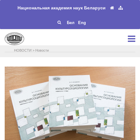
Национальная академия наук Беларуси
Бел
Eng
НОВОСТИ
>
Новости