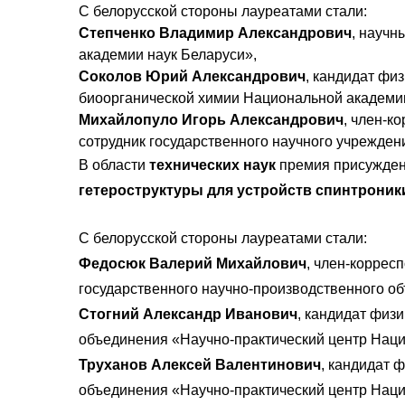
С белорусской стороны лауреатами стали:
Степченко Владимир Александрович
, научн
академии наук Беларуси»,
Соколов Юрий Александрович
, кандидат фи
биоорганической химии Национальной академии
Михайлопуло Игорь Александрович
, член-к
сотрудник государственного научного учрежде
В области
технических наук
премия присуждена
гетероструктуры для устройств спинтроник
С белорусской стороны лауреатами стали:
Федосюк Валерий Михайлович
, член-коррес
государственного научно-производственного о
Стогний Александр Иванович
, кандидат физ
объединения «Научно-практический центр Нац
Труханов Алексей Валентинович
, кандидат 
объединения «Научно-практический центр Нац