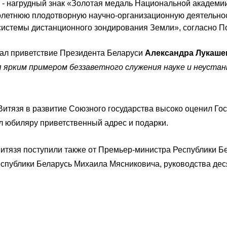
 - нагрудный знак «Золотая медаль Национальной академии
голетнюю плодотворную научно-организационную деятельнос
 системы дистанционного зондирования Земли», согласно
ал приветствие Президента Беларуси
Александра Лукаше
 ярким примером беззаветного служения науке и неустан
итязя в развитие Союзного государства высоко оценил Гос
ил юбиляру приветственный адрес и подарки.
итязя поступили также от Премьер-министра Республики Б
спублики Беларусь Михаила Мясниковича, руководства дес