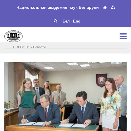
Национальная академия наук Беларуси
Бел
Eng
НОВОСТИ
>
Новости