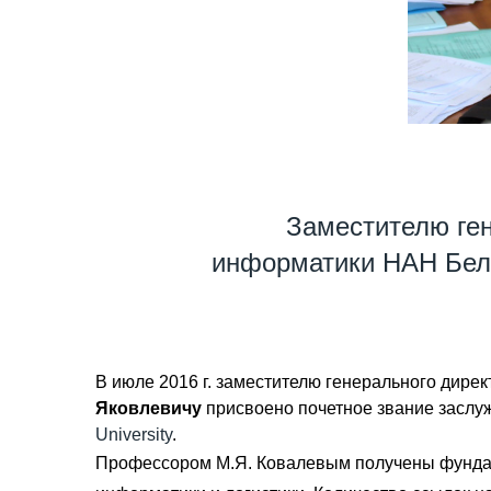
Заместителю ген
информатики НАН Бела
В июле 2016 г. заместителю генерального дире
Яковлевичу
присвоено почетное звание заслу
University
.
Профессором М.Я. Ковалевым получены фундам