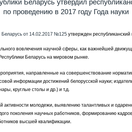
ублики Беларусь утвердил республикан
по проведению в 2017 году Года науки
 Беларусь от 14.02.2017 №125
утвержден республиканский 
ального вовлечения научной сферы, как важнейшей движущ
Республики Беларусь на мировом рынке.
ероприятия, направленные на совершенствование норматив
совой информации достижений белорусской науки; издатель
ры, круглые столы и др.) и т.д.
ой активности молодежи, выявлению талантливых и одаре
дого поколения научных работников, формированию кадров
аботников высшей квалификации.