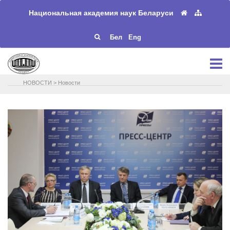
Национальная академия наук Беларуси
Бел
Eng
НОВОСТИ
>
Новости