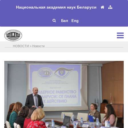
Национальная академия наук Беларуси
Бел
Eng
НОВОСТИ
>
Новости