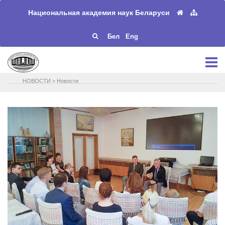
Национальная академия наук Беларуси
Бел
Eng
НОВОСТИ
>
Новости