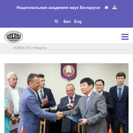
Национальная академия наук Беларуси
Бел
Eng
НОВОСТИ
>
Новости