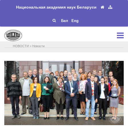
Национальная академия наук Беларуси
Бел
Eng
НОВОСТИ
>
Новости