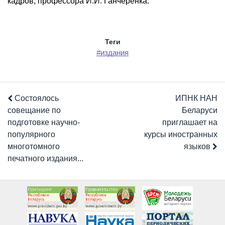
кадров, профессора И.И. Ганчеренка.
Теги
#издания
Состоялось
ИПНК НАН
совещание по
Беларуси
подготовке научно-
приглашает на
популярного
курсы иностранных
многотомного
языков
печатного издания...