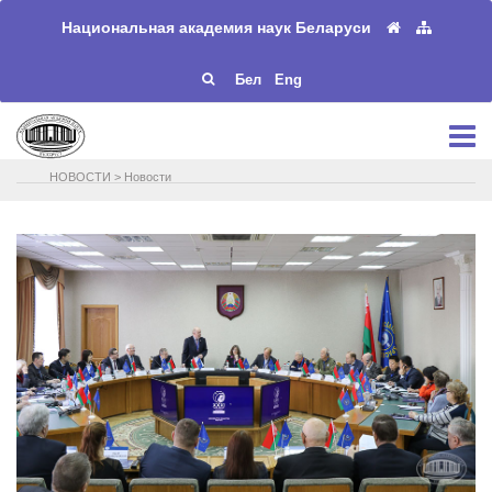
Национальная академия наук Беларуси
Бел
Eng
НОВОСТИ
>
Новости