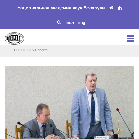
Национальная академия наук Беларуси
Бел
Eng
НОВОСТИ
>
Новости