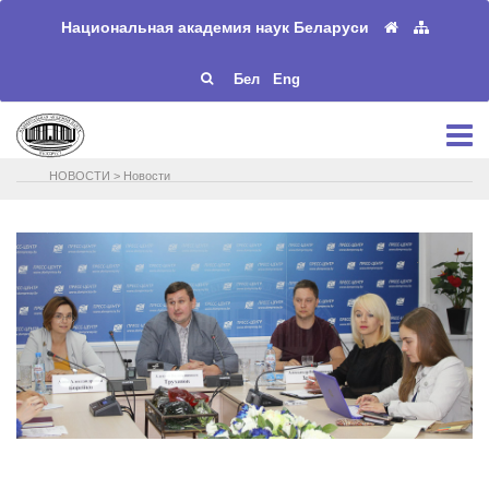
Национальная академия наук Беларуси
Бел
Eng
НОВОСТИ
>
Новости