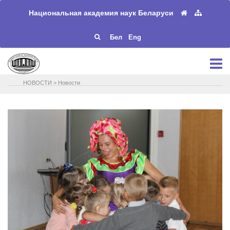
Национальная академия наук Беларуси
Бел
Eng
НОВОСТИ
>
Новости