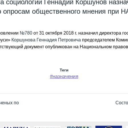
та социологии Геннадий Коршунов назна
о опросам общественного мнения при Н
ановлении
№780
от 31 октября 2018 г. назначил директора г
руси»
Коршунова Геннадия Петровича
председателем Комис
тствующий документ опубликован на Национальном правов
Теги
#назначения
ченых по
Состо