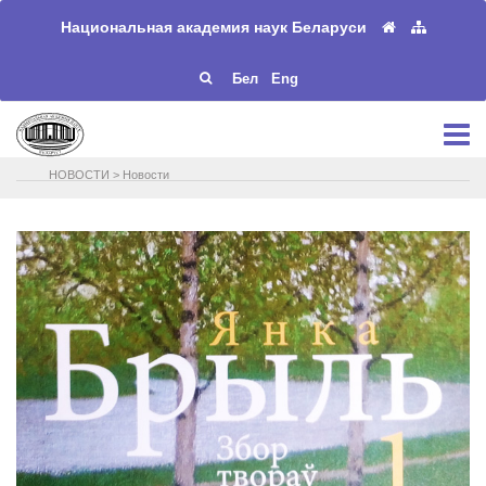
Национальная академия наук Беларуси
Бел
Eng
НОВОСТИ
>
Новости