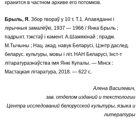
хранится в частном архиве его потомков.
Брыль, Я.
Збор твораў у 10 т. Т.1. Апавяданні і
лірычныя замалёўкі, 1937 — 1966 / Янка Брыль ;
падрыхт. тэкстаў і камент. А.Шамякінай ; прадм.
М.Тычыны ; Нац. акад. навук Беларусі, Цэнтр даслед.
беларус. культуры, мовы і літ. НАН Беларусі, Інст-т
літаратуразнаўства імя Янкі Купалы. — Мінск :
Мастацкая літаратура, 2018. — 622 с.
Алена Василевич,
зав. отделом изданий и текстологии
Центра исследований белорусской культуры, языка и
литературы