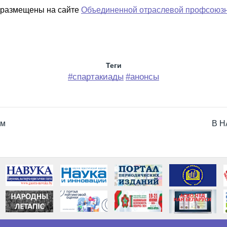
я размещены на сайте
Объединенной отраслевой профсоюзн
Теги
#спартакиады
#анонсы
ым
В Н