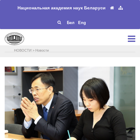
Национальная академия наук Беларуси
Бел
Eng
НОВОСТИ
>
Новости