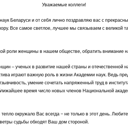
Уважаемые коллеги!
аук Беларуси и от себя лично поздравляю вас с прекрасн
 пору. Все самое светлое, лучшее мы связываем с великой
кой роли женщины в нашем обществе, обратить внимание н
щин – ученых в развитие нашей страны и отечественной н
иатива играют важную роль в жизни Академии наук. Ведь пр
зывчивость, умение сочетать напряженный труд в институ
в ближайшее время число новых членов Национальной акад
тепло окружало Вас всегда − не только в этот день. Любите
 ветры судьбы обходят Ваш дом стороной.