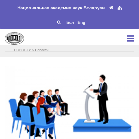
Национальная академия наук Беларуси
Бел
Eng
НОВОСТИ
>
Новости