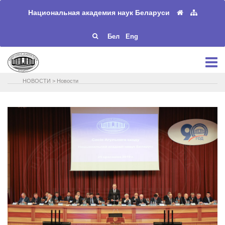
Национальная академия наук Беларуси
Бел
Eng
НОВОСТИ
>
Новости