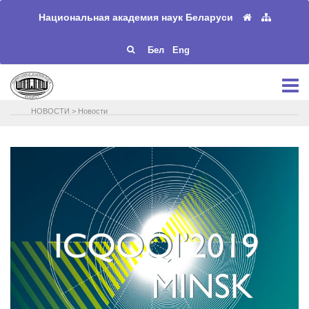
Национальная академия наук Беларуси
Бел
Eng
НОВОСТИ
>
Новости