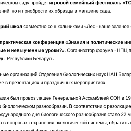
ническом саду пройдет
игровой семейный фестиваль «T
ний, но и приобрести их образцы в магазине сада.
орий школ
совместно со школьниками «Лес - наше зеленое 
-практическая конференция «Знания и политические и
ые и невыученные уроки?»
. Организатор форума - НПЦ 
ды Республики Беларусь.
ные организаций Отделения биологических наук НАН Белар
ие в презентациях и праздничных мероприятиях.
зия был провозглашён Генеральной Ассамблеей ООН в 1995
 о биологическом разнообразии. В соответствии с резолю
еждународного дня биологического разнообразия стало 22 м
а в вопросах сохранения экологической системы, обратить
 представителей флоры и фауны.