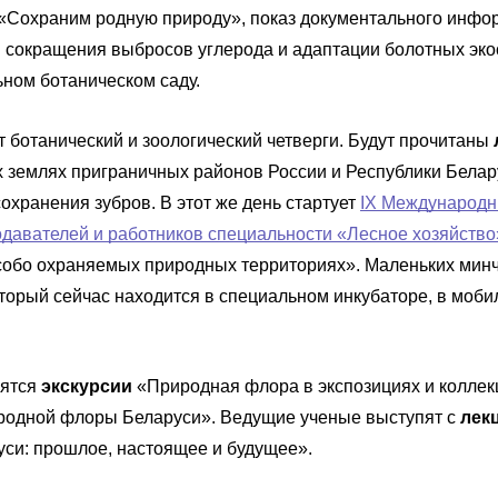
«Сохраним родную природу», показ документального инфо
 сокращения выбросов углерода и адаптации болотных экос
ном ботаническом саду.
ут ботанический и зоологический четверги. Будут прочитаны
 землях приграничных районов России и Республики Белар
охранения зубров. В этот же день стартует
IX Международн
подавателей и работников специальности «Лесное хозяйство
особо охраняемых природных территориях». Маленьких минч
оторый сейчас находится в специальном инкубаторе, в мо
оятся
экскурсии
«Природная флора в экспозициях и коллек
иродной флоры Беларуси». Ведущие ученые выступят с
лек
уси: прошлое, настоящее и будущее».