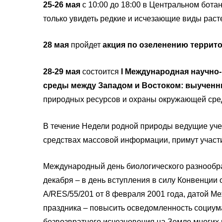
25-26 мая
с 10:00 до 18:00 в Центральном бота
только увидеть редкие и исчезающие виды расте
28 мая
пройдет
акция по озеленению террит
28-29 мая
состоится
I Международная научно
среды между Западом и Востоком: выученн
природных ресурсов и охраны окружающей сре
В течение Недели родной природы ведущие уче
средствах массовой информации, примут участ
Международный день биологического разнообра
декабря – в день вступления в силу Конвенции
A/RES/55/201 от 8 февраля 2001 года, датой М
праздника – повысить осведомленность социум
безвозвратного исчезновения на Земле многих