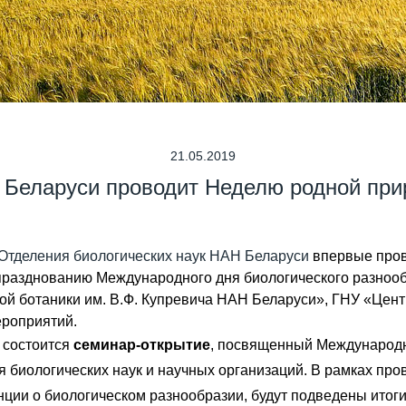
21.05.2019
Беларуси проводит Неделю родной пр
Отделения биологических наук НАН Беларуси
впервые про
празднованию Международного дня биологического разноо
ой ботаники им. В.Ф. Купревича НАН Беларуси», ГНУ «Цен
ероприятий.
) состоится
семинар-открытие
, посвященный Международн
 биологических наук и научных организаций. В рамках пр
ции о биологическом разнообразии, будут подведены итоги