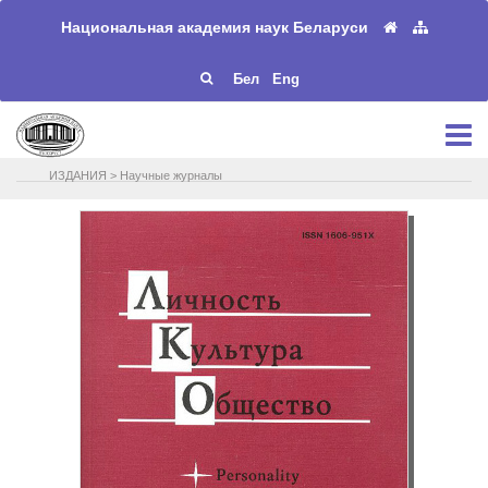
Национальная академия наук Беларуси
Бел
Eng
ИЗДАНИЯ
>
Научные журналы