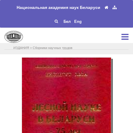
Национальная академия наук Беларуси
Бел
Eng
ИЗДАНИЯ
>
Сборники научных трудов