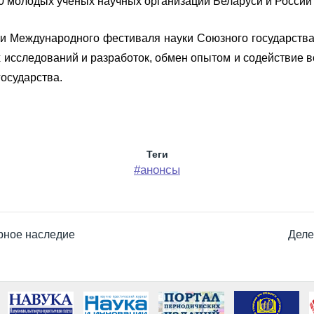
0 молодых ученых научных организаций Беларуси и России (
и Международного фестиваля науки Союзного государств
х исследований и разработок, обмен опытом и содействие
осударства.
Теги
#анонсы
урное наследие
Деле