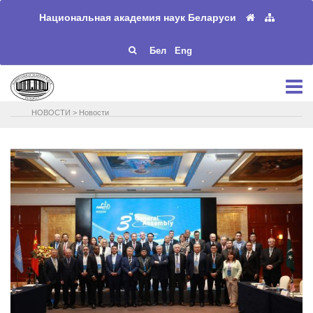
Национальная академия наук Беларуси
Бел
Eng
НОВОСТИ
>
Новости