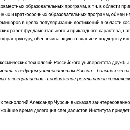
совместных образовательных программ, в т.ч. в области пр
чных и краткосрочных образовательных программ, обмен 
минаров в целях популяризации достижений в области кос
ских работ фундаментального и прикладного характера, на
инфраструктуру, обеспечивающую создание и поддержку ин
та космических технологий Российского университета друж
мента с ведущим университетом России – большая честь 
еных и специалистов - продвижение результатов космичес
их технологий Александр Чурсин высказал заинтересованн
ижайшее время делегация специалистов Института приедет