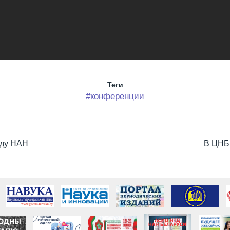
Теги
#конференции
жду НАН
В ЦНБ 